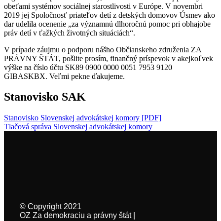
obeťami systémov sociálnej starostlivosti v Európe. V novembri
2019 jej Spoločnosť priateľov detí z detských domovov Úsmev ako
dar udelila ocenenie „za významnú dlhoročnú pomoc pri obhajobe
práv detí v ťažkých životných situáciách“.​
V prípade záujmu o podporu nášho Občianskeho združenia ZA
PRÁVNY ŠTÁT, pošlite prosím, finančný príspevok v akejkoľvek
výške na číslo účtu SK89 0900 0000 0051 7953 9120
GIBASKBX. Veľmi pekne ďakujeme.
Stanovisko SAK
Stanovisko Slovenskej advokátskej komory [PDF]
Tlačová správa Slovenskej advokátskej komory
© Copyright 2021
OZ Za demokraciu a právny štát |