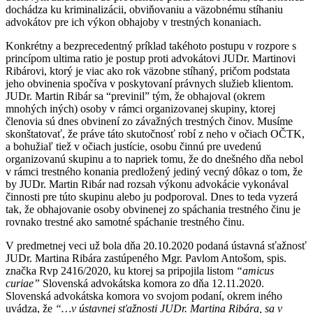
dochádza ku kriminalizácii, obviňovaniu a väzobnému stíhaniu
advokátov pre ich výkon obhajoby v trestných konaniach.
Konkrétny a bezprecedentný príklad takéhoto postupu v rozpore s
princípom ultima ratio je postup proti advokátovi JUDr. Martinovi
Ribárovi, ktorý je viac ako rok väzobne stíhaný, pričom podstata
jeho obvinenia spočíva v poskytovaní právnych služieb klientom.
JUDr. Martin Ribár sa “previnil” tým, že obhajoval (okrem
mnohých iných) osoby v rámci organizovanej skupiny, ktorej
členovia sú dnes obvinení zo závažných trestných činov. Musíme
skonštatovať, že práve táto skutočnosť robí z neho v očiach OČTK,
a bohužiaľ tiež v očiach justície, osobu činnú pre uvedenú
organizovanú skupinu a to napriek tomu, že do dnešného dňa nebol
v rámci trestného konania predložený jediný vecný dôkaz o tom, že
by JUDr. Martin Ribár nad rozsah výkonu advokácie vykonával
činnosti pre túto skupinu alebo ju podporoval. Dnes to teda vyzerá
tak, že obhajovanie osoby obvinenej zo spáchania trestného činu je
rovnako trestné ako samotné spáchanie trestného činu.
V predmetnej veci už bola dňa 20.10.2020 podaná ústavná sťažnosť
JUDr. Martina Ribára zastúpeného Mgr. Pavlom Antošom, spis.
značka Rvp 2416/2020, ku ktorej sa pripojila listom
“amicus
curiae”
Slovenská advokátska komora zo dňa 12.11.2020.
Slovenská advokátska komora vo svojom podaní, okrem iného
uvádza, že
“…v ústavnej sťažnosti JUDr. Martina Ribára, sa v