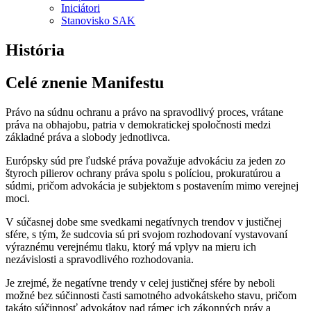
Iniciátori
Stanovisko SAK
História
Celé znenie Manifestu
Právo na súdnu ochranu a právo na spravodlivý proces, vrátane
práva na obhajobu, patria v demokratickej spoločnosti medzi
základné práva a slobody jednotlivca.
Európsky súd pre ľudské práva považuje advokáciu za jeden zo
štyroch pilierov ochrany práva spolu s políciou, prokuratúrou a
súdmi, pričom advokácia je subjektom s postavením mimo verejnej
moci.
V súčasnej dobe sme svedkami negatívnych trendov v justičnej
sfére, s tým, že sudcovia sú pri svojom rozhodovaní vystavovaní
výraznému verejnému tlaku, ktorý má vplyv na mieru ich
nezávislosti a spravodlivého rozhodovania.
Je zrejmé, že negatívne trendy v celej justičnej sfére by neboli
možné bez súčinnosti časti samotného advokátskeho stavu, pričom
takáto súčinnosť advokátov nad rámec ich zákonných práv a