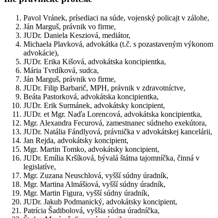
Pavol Vránek, prísediaci na súde, vojenský policajt v zálohe,
Ján Marguš, právnik vo firme,
JUDr. Daniela Kesziová, mediátor,
Michaela Plavková, advokátka (t.č. s pozastaveným výkonom
advokácie),
JUDr. Erika Kišová, advokátska koncipientka,
Mária Tvrdíková, sudca,
Ján Marguš, právnik vo firme,
JUDr. Filip Barbarič, MPH, právnik v zdravotníctve,
Beáta Pastorková, advokátska koncipientka,
JUDr. Erik Surmánek, advokátsky koncipient,
JUDr. et Mgr. Naďa Lorencová, advokátska koncipientka,
Mgr. Alexandra Fecurová, zamestnanec súdneho exekútora,
JUDr. Natália Fándlyová, právnička v advokátskej kancelárii,
Jan Rejda, advokátsky koncipient,
Mgr. Martin Tomko, advokátsky koncipient,
JUDr. Emília Kršíková, bývalá štátna tajomníčka, činná v
legislatíve,
Mgr. Zuzana Neuschlová, vyšší súdny úradník,
Mgr. Martina Almášiová, vyšší súdny úradník,
Mgr. Martin Figura, vyšší súdny úradník,
JUDr. Jakub Podmanický, advokátsky koncipient,
Patrícia Šadibolová, vyššia súdna úradníčka,