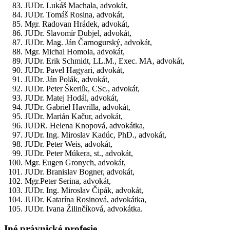
JUDr. Lukáš Machala, advokát,
JUDr. Tomáš Rosina, advokát,
Mgr. Radovan Hrádek, advokát,
JUDr. Slavomír Dubjel, advokát,
JUDr. Mag. Ján Čarnogurský, advokát,
Mgr. Michal Homola, advokát,
JUDr. Erik Schmidt, LL.M., Exec. MA, advokát,
JUDr. Pavel Hagyari, advokát,
JUDr. Ján Polák, advokát,
JUDr. Peter Škerlík, CSc., advokát,
JUDr. Matej Hodál, advokát,
JUDr. Gabriel Havrilla, advokát,
JUDr. Marián Kačur, advokát,
JUDR. Helena Knopová, advokátka,
JUDr. Ing. Miroslav Kadúc, PhD., advokát,
JUDr. Peter Weis, advokát,
JUDr. Peter Múkera, st., advokát,
Mgr. Eugen Gronych, advokát,
JUDr. Branislav Bogner, advokát,
Mgr.Peter Serina, advokát,
JUDr. Ing. Miroslav Čipák, advokát,
JUDr. Katarína Rosinová, advokátka,
JUDr. Ivana Žilinčíková, advokátka.
Iné právnické profesie