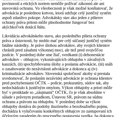
povinností a etických noriem nemôže požívať zákonnú ale ani
stavovskú ochranu. Vo všeobecnosti je však možné konštatovať, že
advokácia je poslednou kotvou, ktorá udržuje celý justičný systém
aspoň zdanlivo pokope. Advokátsky stav ako jeden z pilierov
ochrany práva pritom môže plnohodnotne fungovať bez
akýchkoľvek dotácií štátu.
Likvidácia advokátskeho stavu, ako posledného piliera ochrany
práva a ústavnosti, by mohlo mať pre celý súčasný justičný systém
fatálne následky. Je práve úlohou advokátov, aby svojich klientov
chránili pred zásahmi výkonnej moci, ale tiež pred svojvôľou
justície. V poslednej dobe sme žiaľ, svedkami (i) dehonestácie
advokátov – obhajcov, vykonávajúcich obhajobu v závažných
kauzách, (ii) spochybňovania úlohy a poslania advokácie, (iii) snáh
o zasahovanie do nezávislosti advokácie a dokonca aj (iv)
kriminalizácie advokátov. Slovenská spoločnosť akoby si prestala
uvedomovať, že poslaním nezávislej advokácie je ochrana klientov
pred pochybeniami OČTK – polície, prokuratúry, súdov tak, aby
nedochádzalo k justičným omylom. Výkon obhajoby a priori môže
byť v protiklade so „záujmami“ OČTK, čo je však absolútne v
súlade s právnym poriadkom, Ústavou SR, právom na súdnu
ochranu a právom na obhajobu. V poslednej dobe sa výkon
obhajoby dostáva do podoby iluzórneho a bezobsažného pojmu,
dochádza k vylučovaniu konkrétnych obhajcov zo zastupovaní ich
účelovým zaradením do procesného postavenia svedka, ba dokonca