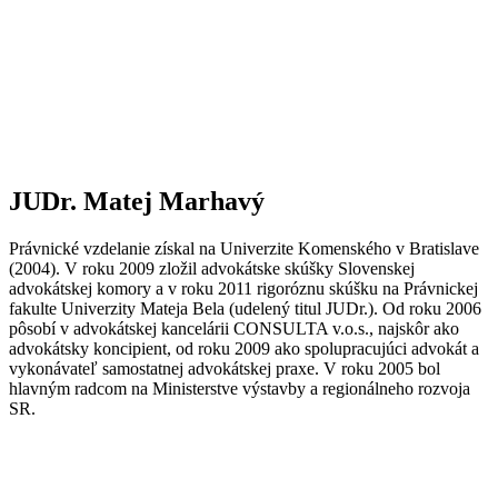
JUDr. Matej Marhavý
Právnické vzdelanie získal na Univerzite Komenského v Bratislave
(2004). V roku 2009 zložil advokátske skúšky Slovenskej
advokátskej komory a v roku 2011 rigoróznu skúšku na Právnickej
fakulte Univerzity Mateja Bela (udelený titul JUDr.). Od roku 2006
pôsobí v advokátskej kancelárii CONSULTA v.o.s., najskôr ako
advokátsky koncipient, od roku 2009 ako spolupracujúci advokát a
vykonávateľ samostatnej advokátskej praxe. V roku 2005 bol
hlavným radcom na Ministerstve výstavby a regionálneho rozvoja
SR.