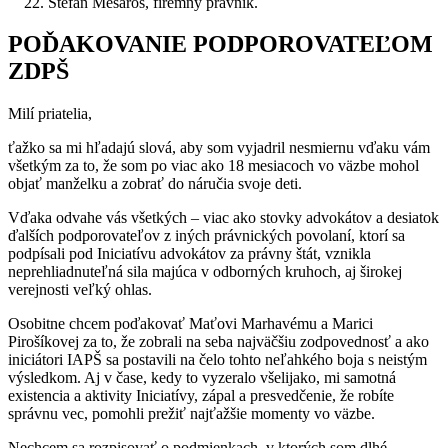
Štefan Mesároš, firemný právnik.
POĎAKOVANIE PODPOROVATEĽOM
ZDPŠ
Milí priatelia,
ťažko sa mi hľadajú slová, aby som vyjadril nesmiernu vďaku vám
všetkým za to, že som po viac ako 18 mesiacoch vo väzbe mohol
objať manželku a zobrať do náručia svoje deti.
Vďaka odvahe vás všetkých – viac ako stovky advokátov a desiatok
ďalších podporovateľov z iných právnických povolaní, ktorí sa
podpísali pod Iniciatívu advokátov za právny štát, vznikla
neprehliadnuteľná sila majúca v odborných kruhoch, aj širokej
verejnosti veľký ohlas.
Osobitne chcem poďakovať Maťovi Marhavému a Marici
Pirošíkovej za to, že zobrali na seba najväčšiu zodpovednosť a ako
iniciátori IAPŠ sa postavili na čelo tohto neľahkého boja s neistým
výsledkom. Aj v čase, kedy to vyzeralo všelijako, mi samotná
existencia a aktivity Iniciatívy, zápal a presvedčenie, že robíte
správnu vec, pomohli prežiť najťažšie momenty vo väzbe.
Nechcem sa rozpisovať o podmienkach, v ktorých som dlhé