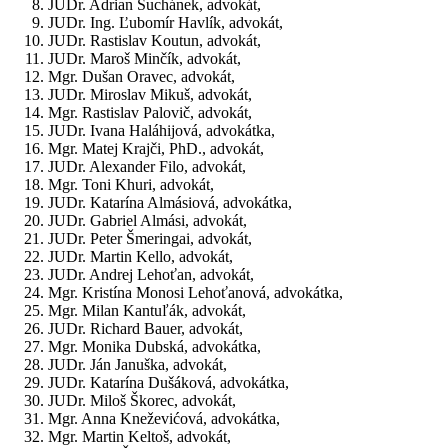
JUDr. Adrian Suchánek, advokát,
JUDr. Ing. Ľubomír Havlík, advokát,
JUDr. Rastislav Koutun, advokát,
JUDr. Maroš Minčík, advokát,
Mgr. Dušan Oravec, advokát,
JUDr. Miroslav Mikuš, advokát,
Mgr. Rastislav Palovič, advokát,
JUDr. Ivana Haláhijová, advokátka,
Mgr. Matej Krajči, PhD., advokát,
JUDr. Alexander Filo, advokát,
Mgr. Toni Khuri, advokát,
JUDr. Katarína Almásiová, advokátka,
JUDr. Gabriel Almási, advokát,
JUDr. Peter Šmeringai, advokát,
JUDr. Martin Kello, advokát,
JUDr. Andrej Lehoťan, advokát,
Mgr. Kristína Monosi Lehoťanová, advokátka,
Mgr. Milan Kantuľák, advokát,
JUDr. Richard Bauer, advokát,
Mgr. Monika Dubská, advokátka,
JUDr. Ján Januška, advokát,
JUDr. Katarína Dušáková, advokátka,
JUDr. Miloš Škorec, advokát,
Mgr. Anna Kneževićová, advokátka,
Mgr. Martin Keltoš, advokát,