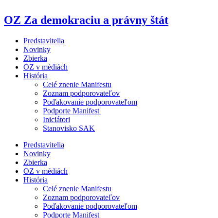
Preskočiť
na
OZ Za demokraciu a právny štát
obsah
Predstavitelia
Novinky
Zbierka
OZ v médiách
História
Celé znenie Manifestu
Zoznam podporovateľov
Poďakovanie podporovateľom
Podporte Manifest ​
Iniciátori
Stanovisko SAK
Predstavitelia
Novinky
Zbierka
OZ v médiách
História
Celé znenie Manifestu
Zoznam podporovateľov
Poďakovanie podporovateľom
Podporte Manifest ​