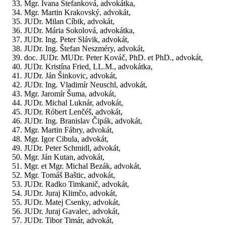
Mgr. Ivana Štefanková, advokátka,
Mgr. Martin Krakovský, advokát,
JUDr. Milan Cíbik, advokát,
JUDr. Mária Sokolová, advokátka,
JUDr. Ing. Peter Slávik, advokát,
JUDr. Ing. Štefan Neszméry, advokát,
doc. JUDr. MUDr. Peter Kováč, PhD. et PhD., advokát,
JUDr. Kristína Fried, LL.M., advokátka,
JUDr. Ján Šinkovic, advokát,
JUDr. Ing. Vladimír Neuschl, advokát,
Mgr. Jaromír Šuma, advokát,
JUDr. Michal Luknár, advokát,
JUDr. Róbert Lenčéš, advokát,
JUDr. Ing. Branislav Čipák, advokát,
Mgr. Martin Fábry, advokát,
Mgr. Igor Cibula, advokát,
JUDr. Peter Schmidl, advokát,
Mgr. Ján Kutan, advokát,
Mgr. et Mgr. Michal Bezák, advokát,
Mgr. Tomáš Baštic, advokát,
JUDr. Radko Timkanič, advokát,
JUDr. Juraj Klimčo, advokát,
JUDr. Matej Csenky, advokát,
JUDr. Juraj Gavalec, advokát,
JUDr. Tibor Timár, advokát,