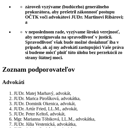
zároveň vyzývame (budúceho) generálneho
prokurátora, aby prešetril zákonnosť postupu
OČTK voči advokátovi JUDr. Martinovi Ribárovi;
a
v neposlednom rade, vyzývame širokú verejnosť,
aby nerezignovala na spravodlivosť v justícii.
Spravodlivosť však bude možné dosiahnuť iba v
prípade, ak aj my advokáti zastupujúci Vaše práva
si budeme môcť plniť túto úlohu bez perzekúcii zo
strany štátnej moci.
Zoznam podporovateľov
Advokáti
JUDr. Matej Marhavý, advokát,
JUDr. Marica Pirošíková, advokátka,
JUDr. Dominik Okenica, advokát,
JUDr. Artúr Fried, LL.M., advokát,
JUDr. Peter Keltoš, advokát,
Mgr. Marianna Tóbiková, LL.M., advokátka,
JUDr. Júlia Vestenická, advokátka,