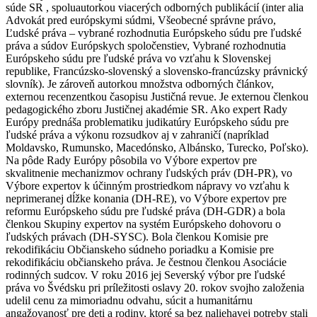
súde SR , spoluautorkou viacerých odborných publikácií (inter alia
Advokát pred európskymi súdmi, Všeobecné správne právo,
Ľudské práva ‒ vybrané rozhodnutia Európskeho súdu pre ľudské
práva a súdov Európskych spoločenstiev, Vybrané rozhodnutia
Európskeho súdu pre ľudské práva vo vzťahu k Slovenskej
republike, Francúzsko-slovenský a slovensko-francúzsky právnický
slovník). Je zároveň autorkou množstva odborných článkov,
externou recenzentkou časopisu Justičná revue. Je externou členkou
pedagogického zboru Justičnej akadémie SR. Ako expert Rady
Európy prednáša problematiku judikatúry Európskeho súdu pre
ľudské práva a výkonu rozsudkov aj v zahraničí (napríklad
Moldavsko, Rumunsko, Macedónsko, Albánsko, Turecko, Poľsko).
Na pôde Rady Európy pôsobila vo Výbore expertov pre
skvalitnenie mechanizmov ochrany ľudských práv (DH-PR), vo
Výbore expertov k účinným prostriedkom nápravy vo vzťahu k
neprimeranej dĺžke konania (DH-RE), vo Výbore expertov pre
reformu Európskeho súdu pre ľudské práva (DH-GDR) a bola
členkou Skupiny expertov na systém Európskeho dohovoru o
ľudských právach (DH-SYSC). Bola členkou Komisie pre
rekodifikáciu Občianskeho súdneho poriadku a Komisie pre
rekodifikáciu občianskeho práva. Je čestnou členkou Asociácie
rodinných sudcov. V roku 2016 jej Severský výbor pre ľudské
práva vo Švédsku pri príležitosti oslavy 20. rokov svojho založenia
udelil cenu za mimoriadnu odvahu, súcit a humanitárnu
angažovanosť pre deti a rodiny, ktoré sa bez naliehavej potreby stali