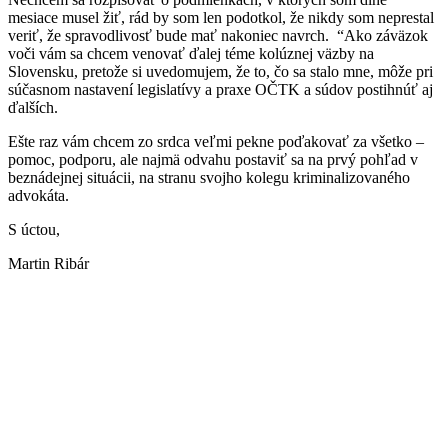
mesiace musel žiť, rád by som len podotkol, že nikdy som neprestal
veriť, že spravodlivosť bude mať nakoniec navrch. “Ako záväzok
voči vám sa chcem venovať ďalej téme kolúznej väzby na
Slovensku, pretože si uvedomujem, že to, čo sa stalo mne, môže pri
súčasnom nastavení legislatívy a praxe OČTK a súdov postihnúť aj
ďalších.
Ešte raz vám chcem zo srdca veľmi pekne poďakovať za všetko –
pomoc, podporu, ale najmä odvahu postaviť sa na prvý pohľad v
beznádejnej situácii, na stranu svojho kolegu kriminalizovaného
advokáta.
S úctou,
Martin Ribár