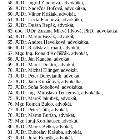
JUDr. Ingrid Zlochová, advokátka,
JUDr. Nadežda Boľová, advokátka,
JUDr. Viktor Križiak, advokát,
JUDr. Lucia Flochová, advokátka,
JUDr. Dušan Repák, advokát,
doc. JUDr. Zuzana Mlkvá Illýová, PhD., advokátka,
JUDr. Martin Bezák, advokát,
JUDr. Andrea Havelková, advokátka,
JUDr. Rastislav Urbáni, advokát,
Mgr. Ing. Ronald Kočiščák, advokát,
JUDr. Ján Kanaba, advokát,
JUDr. Marek Doktor, advokát,
JUDr. Michal Ellinger, advokát,
JUDr. Peter Derevjanik, advokát,
JUDr. Jana Kubáňová, advokátka,
JUDr. Soňa Soboňová, advokátka,
JUDr. Ing. Miroslava Tencerová, advokátka,
JUDr. Maroš Jakubek, advokát,
Mgr. Roman Balco, advokát,
JUDr. Peter Tóth, advokát,
JUDr. Martin Burian, advokát,
Mgr. Juraj Kornhauser, advokát,
JUDr. Marek Belka, advokát,
JUDr. Ľuboslav Kašuba, advokát,
JUDr. Juraj Remšík, advokát,