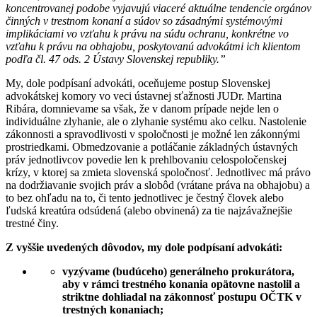
koncentrovanej podobe vyjavujú viaceré aktuálne tendencie orgánov
činných v trestnom konaní a súdov so zásadnými systémovými
implikáciami vo vzťahu k právu na súdu ochranu, konkrétne vo
vzťahu k právu na obhajobu, poskytovanú advokátmi ich klientom
podľa čl. 47 ods. 2 Ústavy Slovenskej republiky.”
My, dole podpísaní advokáti, oceňujeme postup Slovenskej
advokátskej komory vo veci ústavnej sťažnosti JUDr. Martina
Ribára, domnievame sa však, že v danom prípade nejde len o
individuálne zlyhanie, ale o zlyhanie systému ako celku. Nastolenie
zákonnosti a spravodlivosti v spoločnosti je možné len zákonnými
prostriedkami. Obmedzovanie a potláčanie základných ústavných
práv jednotlivcov povedie len k prehlbovaniu celospoločenskej
krízy, v ktorej sa zmieta slovenská spoločnosť. Jednotlivec má právo
na dodržiavanie svojich práv a slobôd (vrátane práva na obhajobu) a
to bez ohľadu na to, či tento jednotlivec je čestný človek alebo
ľudská kreatúra odsúdená (alebo obvinená) za tie najzávažnejšie
trestné činy.
Z vyššie uvedených dôvodov, my dole podpísaní advokáti:
vyzývame (budúceho) generálneho prokurátora,
aby v rámci trestného konania opätovne nastolil a
striktne dohliadal na zákonnosť postupu OČTK v
trestných konaniach;